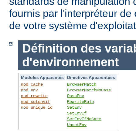
standards de manipulation 
fournis par l'interpréteur d
de votre système d'exploitat
Définition des varia
d'environnement
Modules Apparentés
Directives Apparentées
mod_cache
BrowserMatch
mod_env
BrowserMatchNoCase
mod_rewrite
PassEnv
mod_setenvif
RewriteRule
mod_unique_id
SetEnv
SetEnvIf
SetEnvIfNoCase
UnsetEnv