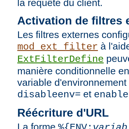
la requête du client.
Activation de filtres
Les filtres externes confi
à l'aid
mod_ext_filter
peuve
ExtFilterDefine
manière conditionnelle en
variable d'environnement 
et
disableenv=
enable
Réécriture d'URL
La forme
%{ENV:
variab