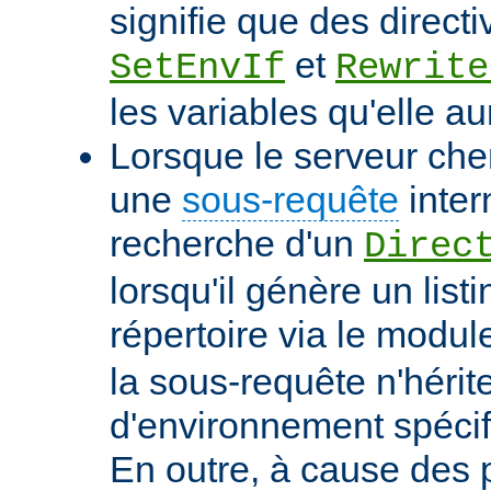
signifie que des directi
et
SetEnvIf
Rewrite
les variables qu'elle au
Lorsque le serveur che
une
sous-requête
inter
recherche d'un
Direc
lorsqu'il génère un list
répertoire via le modu
la sous-requête n'hérit
d'environnement spécif
En outre, à cause des 