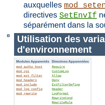
auxquelles
mod_sete
directives
ne
SetEnvIf
séparément dans la so
Utilisation des vari
d'environnement
Modules Apparentés
Directives Apparentées
mod_authz_host
Require
mod_cgi
CustomLog
mod_ext_filter
Allow
mod_headers
Deny
mod_include
ExtFilterDefine
mod_log_config
Header
mod_rewrite
LogFormat
RewriteCond
RewriteRule