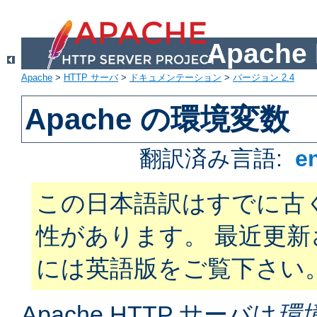
Apach
Apache
>
HTTP サーバ
>
ドキュメンテーション
>
バージョン 2.4
Apache の環境変数
翻訳済み言語:
e
この日本語訳はすでに古
性があります。 最近更
には英語版をご覧下さい
Apache HTTP サーバは
環