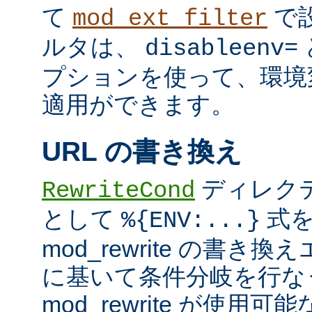
て
で
mod_ext_filter
ルタは、
disableenv=
プションを使って、環境
適用ができます。
URL の書き換え
ディレク
RewriteCond
として
式を
%{ENV:...}
mod_rewrite の書
に基いて条件分岐を行な
mod_rewrite が使用