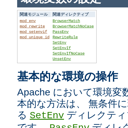
関連モジュール
関連ディレクティブ
mod_env
BrowserMatch
mod_rewrite
BrowserMatchNoCase
mod_setenvif
PassEnv
mod_unique_id
RewriteRule
SetEnv
SetEnvIf
SetEnvIfNoCase
UnsetEnv
基本的な環境の操作
Apache において環境
本的な方法は、 無条件
る
ディレクティ
SetEnv
です。
ディレ
PassEnv