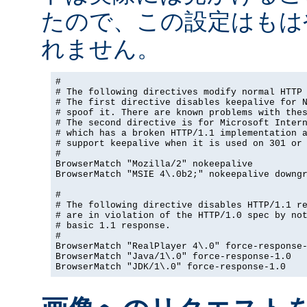
たので、この設定はもは
れません。
#

# The following directives modify normal HTTP 
# The first directive disables keepalive for N
# spoof it. There are known problems with thes
# The second directive is for Microsoft Intern
# which has a broken HTTP/1.1 implementation a
# support keepalive when it is used on 301 or 
#

BrowserMatch "Mozilla/2" nokeepalive

BrowserMatch "MSIE 4\.0b2;" nokeepalive downgr
#

# The following directive disables HTTP/1.1 re
# are in violation of the HTTP/1.0 spec by not
# basic 1.1 response.

#

BrowserMatch "RealPlayer 4\.0" force-response-
BrowserMatch "Java/1\.0" force-response-1.0

BrowserMatch "JDK/1\.0" force-response-1.0