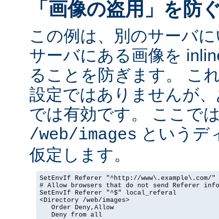
「画像の盗用」を防
この例は、別のサーバに
サーバにある画像を inli
ることを防ぎます。 こ
設定ではありませんが、
では有効です。 ここで
というデ
/web/images
仮定します。
SetEnvIf Referer "^http://www\.example\.com/" 
# Allow browsers that do not send Referer info
SetEnvIf Referer "^$" local_referal

<Directory /web/images>

   Order Deny,Allow

   Deny from all
