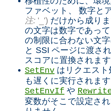
移植性のために、環境
ファベット、 数字と
注:
'_')
だけから成りま
の文字は数字であって
の制限に合わない文字は
と SSI ページに渡
スコアに置換されます
はリクエスト
SetEnv
も遅くに実行されます
や
SetEnvIf
Rewrit
変数がそこで設定され
りません。