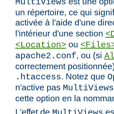
est une opti
MultiViews
un répertoire, ce qui signi
activée à l'aide d'une dir
l'intérieur d'une section
<
ou
<Location>
<Files
, ou (si
apache2.conf
A
correctement positionnée)
. Notez que
.htaccess
O
n'active pas
MultiViews
cette option en la nomman
L'effet de
est
MultiViews