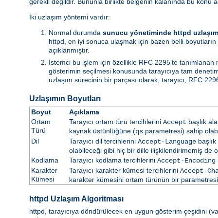
gerekli değildir. Bununla birlikte belgenin kalanında bu konu a
İki uzlaşım yöntemi vardır:
Normal durumda
sunucu yönetiminde httpd uzlaşım
httpd, en iyi sonuca ulaşmak için bazen belli boyutların 
açıklanmıştır.
İstemci bu işlem için özellikle RFC 2295’te tanımlanan
gösterimin seçilmesi konusunda tarayıcıya tam denetim i
uzlaşım sürecinin bir parçası olarak, tarayıcı, RFC 2296
Uzlaşımın Boyutları
Boyut
Açıklama
Ortam
Tarayıcı ortam türü tercihlerini
başlık ala
Accept
Türü
kaynak üstünlüğüne (
parametresi) sahip olabil
qs
Dil
Tarayıcı dil tercihlerini
başlık 
Accept-Language
olabileceği gibi hiç bir dille ilişkilendirimemiş de ol
Kodlama
Tarayıcı kodlama tercihlerini
Accept-Encoding
Karakter
Tarayıcı karakter kümesi tercihlerini
Accept-Ch
Kümesi
karakter kümesini ortam türünün bir parametresi ol
httpd Uzlaşım Algoritması
httpd, tarayıcıya döndürülecek en uygun gösterim çeşidini (vars