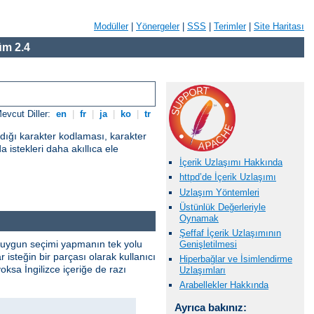
Modüller
|
Yönergeler
|
SSS
|
Terimler
|
Site Haritası
m 2.4
evcut Diller:
en
|
fr
|
ja
|
ko
|
tr
adığı karakter kodlaması, karakter
a istekleri daha akıllıca ele
İçerik Uzlaşımı Hakkında
httpd’de İçerik Uzlaşımı
Uzlaşım Yöntemleri
Üstünlük Değerleriyle
Oynamak
Şeffaf İçerik Uzlaşımının
. En uygun seçimi yapmanın tek yolu
Genişletilmesi
isteğin bir parçası olarak kullanıcı
Hiperbağlar ve İsimlendirme
yoksa İngilizce içeriğe de razı
Uzlaşımları
Arabellekler Hakkında
Ayrıca bakınız: