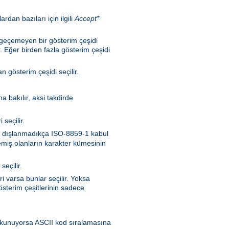
rdan bazıları için ilgili
Accept*
n geçemeyen bir gösterim çeşidi
. Eğer birden fazla gösterim çeşidi
 gösterim çeşidi seçilir.
a bakılır, aksi takdirde
seçilir.
nen dışlanmadıkça ISO-8859-1 kabul
memiş olanların karakter kümesinin
seçilir.
i varsa bunlar seçilir. Yoksa
sterim çeşitlerinin sadece
en okunuyorsa ASCII kod sıralamasına