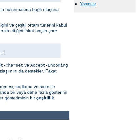
Yorumlar
minin bulunmasına bağlı oluşuna
ini ve çeşitli ortam türlerini kabul
rcih ettiğini fakat başka çare
0.1
ve
pt-Charset
Accept-Encoding
zlaşımını da destekler. Fakat
kümesi, kodlama ve saire ile
 anda bir veya daha fazla gösterimi
r gösteriminin bir
çeşitlilik