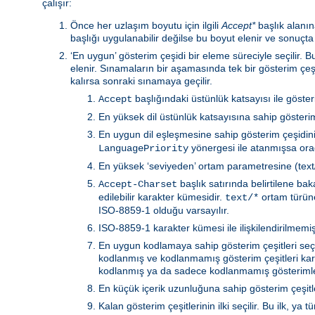
çalışır:
Önce her uzlaşım boyutu için ilgili
Accept*
başlık alanına
başlığı uygulanabilir değilse bu boyut elenir ve sonuçta
‘En uygun’ gösterim çeşidi bir eleme süreciyle seçilir.
elenir. Sınamaların bir aşamasında tek bir gösterim çeş
kalırsa sonraki sınamaya geçilir.
başlığındaki üstünlük katsayısı ile göste
Accept
En yüksek dil üstünlük katsayısına sahip gösterim 
En uygun dil eşleşmesine sahip gösterim çeşidin
yönergesi ile atanmışsa orad
LanguagePriority
En yüksek ‘seviyeden’ ortam parametresine (text/h
başlık satırında belirtilene b
Accept-Charset
edilebilir karakter kümesidir.
ortam türüne 
text/*
ISO-8859-1 olduğu varsayılır.
ISO-8859-1 karakter kümesi ile ilişkilendirilmemiş 
En uygun kodlamaya sahip gösterim çeşitleri seçili
kodlanmış ve kodlanmamış gösterim çeşitleri kar
kodlanmış ya da sadece kodlanmamış gösterimler
En küçük içerik uzunluğuna sahip gösterim çeşitler
Kalan gösterim çeşitlerinin ilki seçilir. Bu ilk, 