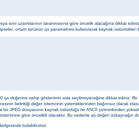
osya ismi uzantılarının taranmasına göre öncelik alacağına dikkat edini
hipseler, ortam türünün
parametresi kullanılarak kaynak üstünlükleri bel
qs
000
değerine sahip gösterimin asla seçilmeyeceğine dikkat ediniz. Bir
qs
esinin belirttiği değer istemcinin yeteneklerinden bağımsız olarak olası
a bir JPEG dosyasının kaynak üstünlüğü bir ASCII çiziminkinden yüksek 
österimine göre öncelikli olacaktır. Bu nedenle
değeri özkaynağın doğ
qs
lgesinde bulabilirsiniz.