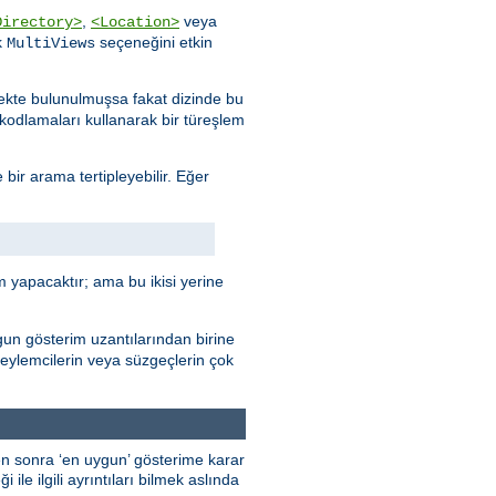
,
veya
Directory>
<Location>
k
seçeneğini etkin
MultiViews
stekte bulunulmuşsa fakat dizinde bu
e kodlamaları kullanarak bir türeşlem
 bir arama tertipleyebilir. Eğer
 yapacaktır; ama bu ikisi yerine
gun gösterim uzantılarından birine
 eylemcilerin veya süzgeçlerin çok
kten sonra ‘en uygun’ gösterime karar
ile ilgili ayrıntıları bilmek aslında