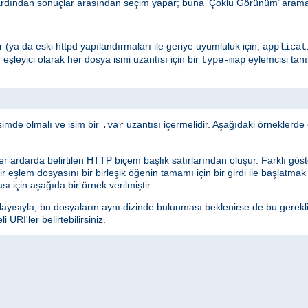
ardından sonuçlar arasından seçim yapar; buna ‘Çoklu Görünüm’ araması
edir (ya da eski httpd yapılandırmaları ile geriye uyumluluk için,
applicat
r eşleyici olarak her dosya ismi uzantısı için bir
eylemcisi tan
type-map
simde olmalı ve isim bir
uzantısı içermelidir. Aşağıdaki örneklerd
.var
ler ardarda belirtilen HTTP biçem başlık satırlarından oluşur. Farklı göster
 Bir eşlem dosyasını bir birleşik öğenin tamamı için bir girdi ile başlatma
sı için aşağıda bir örnek verilmiştir.
layısıyla, bu dosyaların aynı dizinde bulunması beklenirse de bu gerekl
URI'ler belirtebilirsiniz.