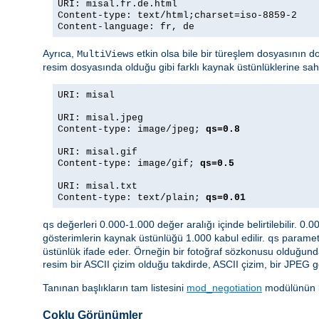
URI: misal.fr.de.html
Content-type: text/html;charset=iso-8859-2
Content-language: fr, de
Ayrıca,
etkin olsa bile bir türeşlem dosyasının d
MultiViews
resim dosyasında olduğu gibi farklı kaynak üstünlüklerine sa
URI: misal
URI: misal.jpeg
Content-type: image/jpeg;
qs=0.8
URI: misal.gif
Content-type: image/gif;
qs=0.5
URI: misal.txt
Content-type: text/plain;
qs=0.01
değerleri 0.000-1.000 değer aralığı içinde belirtilebilir. 0.
qs
gösterimlerin kaynak üstünlüğü 1.000 kabul edilir.
parametr
qs
üstünlük ifade eder. Örneğin bir fotoğraf sözkonusu olduğund
resim bir ASCII çizim olduğu takdirde, ASCII çizim, bir JPEG g
Tanınan başlıkların tam listesini
mod_negotiation
modülünün be
Çoklu Görünümler