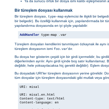
Ya da sunucu örtük bir dosya ismi kalıbı eşleşmesinin 
Bir türeşlem dosyası kullanmak
Bir türeşlem dosyası,
eylemcisi ile ilişkili bir belg
type-map
bir belgedir). Bu özelliği kullanmak için, yapılandırmada bir tü
yapılandırma dosyasında en iyi şöyle yapılabilir:
AddHandler
 type-map 
.
var
Türeşlem dosyaları kendilerini tanımlayan özkaynak ile aynı i
türeşlem dosyasının ismi
'dır.
foo.var
Bu dosya her gösterim çeşidi için bir girdi içermelidir; bu girdi
diğerlerinden ayrılır. Aynı girdi içinde boş satır kullanılamaz.
değildir, hele yoksayılacaksa hiç gerekli değildir). Eşlem dosya
Bu dosyadaki URI'ler türeşlem dosyasının yerine görelidir. Do
tüm dosyalar için türeşlem dosyasındaki gibi mutlak veya göreli 
URI: misal
URI: misal.en.html
Content-type: text/html
Content-language: en