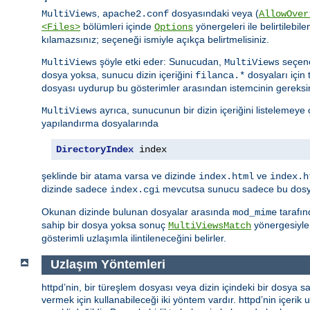
,
dosyasındaki veya (
MultiViews
apache2.conf
AllowOver
bölümleri içinde
yönergeleri ile belirtilebile
<Files>
Options
kılamazsınız; seçeneği ismiyle açıkça belirtmelisiniz.
şöyle etki eder: Sunucudan,
seçene
MultiViews
MultiViews
dosya yoksa, sunucu dizin içeriğini
dosyaları için 
filanca.*
dosyası uydurup bu gösterimler arasından istemcinin gereksi
ayrıca, sunucunun bir dizin içeriğini listelemeye
MultiViews
yapılandırma dosyalarında
DirectoryIndex
 index
şeklinde bir atama varsa ve dizinde
ve
index.html
index.h
dizinde sadece
mevcutsa sunucu sadece bu dosyay
index.cgi
Okunan dizinde bulunan dosyalar arasında
tarafın
mod_mime
sahip bir dosya yoksa sonuç
yönergesiyle 
MultiViewsMatch
gösterimli uzlaşımla ilintileneceğini belirler.
Uzlaşım Yöntemleri
httpd’nin, bir türeşlem dosyası veya dizin içindeki bir dosya sa
vermek için kullanabileceği iki yöntem vardır. httpd’nin içerik uz