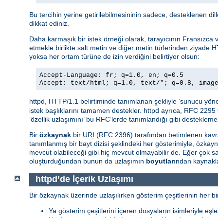
Bu tercihin yerine getirilebilmesininin sadece, desteklenen di
dikkat ediniz.
Daha karmaşık bir istek örneği olarak, tarayıcının Fransızca ve 
etmekle birlikte salt metin ve diğer metin türlerinden ziyade H
yoksa her ortam türüne de izin verdiğini belirtiyor olsun:
Accept-Language: fr; q=1.0, en; q=0.5
Accept: text/html; q=1.0, text/*; q=0.8, imag
httpd, HTTP/1.1 belirtiminde tanımlanan şekliyle ‘sunucu yöne
istek başlıklarını tamamen destekler. httpd ayrıca, RFC 2295 
‘özellik uzlaşımını’ bu RFC’lerde tanımlandığı gibi destekleme
Bir
özkaynak
bir URI (RFC 2396) tarafından betimlenen kavra
tanımlanmış bir bayt dizisi şeklindeki her gösterimiyle, özkay
mevcut olabileceği gibi hiç mevcut olmayabilir de. Eğer çok
oluşturduğundan bunun da uzlaşımın
boyutlar
ından kaynakla
httpd’de İçerik Uzlaşımı
Bir özkaynak üzerinde uzlaşılırken gösterim çeşitlerinin her bir
Ya gösterim çeşitlerini içeren dosyaların isimleriyle eşle