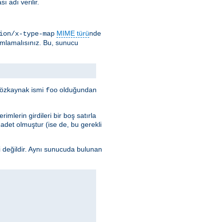
 adı verilir.
MIME türü
nde
ion/x-type-map
ımlamalısınız. Bu, sunucu
e özkaynak ismi
olduğundan
foo
imlerin girdileri bir boş satırla
k adet olmuştur (ise de, bu gerekli
i değildir. Aynı sunucuda bulunan