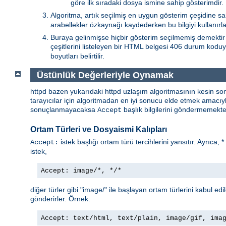
göre ilk sıradaki dosya ismine sahip gösterimdir.
Algoritma, artık seçilmiş en uygun gösterim çeşidine sa
arabellekler özkaynağı kaydederken bu bilgiyi kullanırlar
Buraya gelinmişse hiçbir gösterim seçilmemiş demektir 
çeşitlerini listeleyen bir HTML belgesi 406 durum koduy
boyutları belirtilir.
Üstünlük Değerleriyle Oynamak
httpd bazen yukarıdaki httpd uzlaşım algoritmasının kesin so
tarayıcılar için algoritmadan en iyi sonucu elde etmek amacı
sonuçlanmayacaksa
başlık bilgilerini göndermemekted
Accept
Ortam Türleri ve Dosyaismi Kalıpları
istek başlığı ortam türü tercihlerini yansıtır. Ayrıca, 
Accept:
istek,
Accept: image/*, */*
diğer türler gibi "image/" ile başlayan ortam türlerini kabul edi
gönderirler. Örnek:
Accept: text/html, text/plain, image/gif, ima