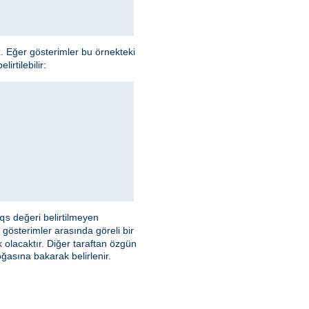
z. Eğer gösterimler bu örnekteki
irtilebilir:
değeri belirtilmeyen
qs
 gösterimler arasında göreli bir
olacaktır. Diğer taraftan özgün
asına bakarak belirlenir.