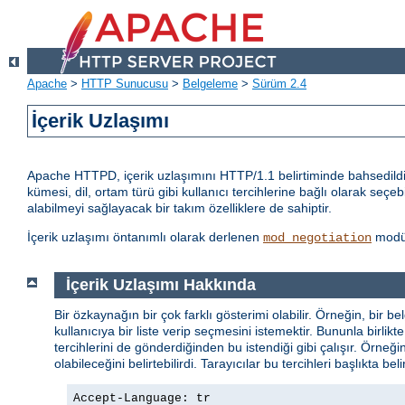
Apache
>
HTTP Sunucusu
>
Belgeleme
>
Sürüm 2.4
İçerik Uzlaşımı
Apache HTTPD, içerik uzlaşımını HTTP/1.1 belirtiminde bahsedildiği
kümesi, dil, ortam türü gibi kullanıcı tercihlerine bağlı olarak seçeb
alabilmeyi sağlayacak bir takım özelliklere de sahiptir.
İçerik uzlaşımı öntanımlı olarak derlenen
modül
mod_negotiation
İçerik Uzlaşımı Hakkında
Bir özkaynağın bir çok farklı gösterimi olabilir. Örneğin, bir be
kullanıcıya bir liste verip seçmesini istemektir. Bununla birl
tercihlerini de gönderdiğinden bu istendiği gibi çalışır. Örneği
olabileceğini belirtebilirdi. Tarayıcılar bu tercihleri başlıkta bel
Accept-Language: tr