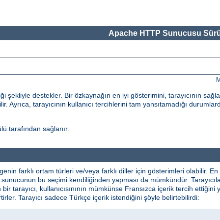
Apache HTTP Sunucusu Sürü
M
 şekliyle destekler. Bir özkaynağın en iyi gösterimini, tarayıcının sağl
ilir. Ayrıca, tarayıcının kullanıcı tercihlerini tam yansıtamadığı durumlard
ü tarafından sağlanır.
lgenin farklı ortam türleri ve/veya farklı diller için gösterimleri olabilir
ikte sunucunun bu seçimi kendiliğinden yapması da mümkündür. Tarayıcılar 
n bir tarayıcı, kullanıcısınının mümkünse Fransızca içerik tercih ettiğini 
irtirler. Tarayıcı sadece Türkçe içerik istendiğini şöyle belirtebilirdi: