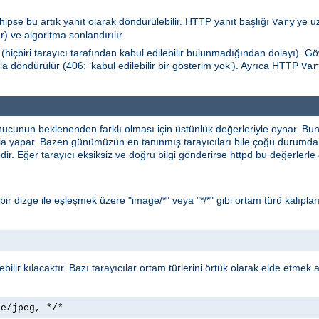
hipse bu artık yanıt olarak döndürülebilir. HTTP yanıt başlığı
’ye u
Vary
) ve algoritma sonlandırılır.
(hiçbiri tarayıcı tarafından kabul edilebilir bulunmadığından dolayı). 
la döndürülür (406: ‘kabul edilebilir bir gösterim yok’). Ayrıca HTTP
Var
nucunun beklenenden farklı olması için üstünlük değerleriyle oynar. B
yla yapar. Bazen günümüzün en tanınmış tarayıcıları bile çoğu durumda 
ir. Eğer tarayıcı eksiksiz ve doğru bilgi gönderirse httpd bu değerlerl
* bir dizge ile eşleşmek üzere "image/*" veya "*/*" gibi ortam türü kalıpları
lebilir kılacaktır. Bazı tarayıcılar ortam türlerini örtük olarak elde etmek
ge/jpeg, */*