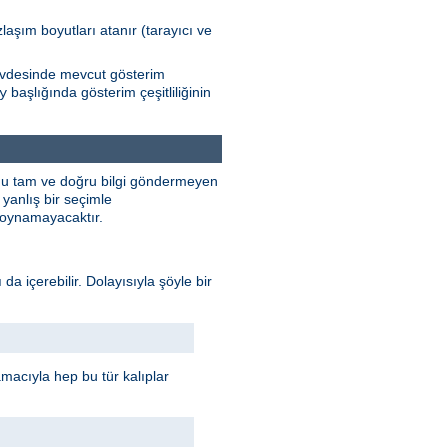
zlaşım boyutları atanır (tarayıcı ve
Gövdesinde mevcut gösterim
başlığında gösterim çeşitliliğinin
y
unu tam ve doğru bilgi göndermeyen
yanlış bir seçimle
e oynamayacaktır.
 da içerebilir. Dolayısıyla şöyle bir
 amacıyla hep bu tür kalıplar