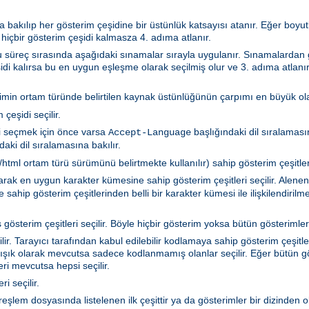
 bakılıp her gösterim çeşidine bir üstünlük katsayısı atanır. Eğer boyutla
 hiçbir gösterim çeşidi kalmasza 4. adıma atlanır.
 Bu süreç sırasında aşağıdaki sınamalar sırayla uygulanır. Sınamalarda
idi kalırsa bu en uygun eşleşme olarak seçilmiş olur ve 3. adıma atlanır
rimin ortam türünde belirtilen kaynak üstünlüğünün çarpımı en büyük olan
çeşidi seçilir.
i seçmek için önce varsa
başlığındaki dil sıralamasın
Accept-Language
aki dil sıralamasına bakılır.
tml ortam türü sürümünü belirtmekte kullanılır) sahip gösterim çeşitleri 
akarak en uygun karakter kümesine sahip gösterim çeşitleri seçilir. Ale
sahip gösterim çeşitlerinden belli bir karakter kümesi ile ilişkilendiril
gösterim çeşitleri seçilir. Böyle hiçbir gösterim yoksa bütün gösterimler 
r. Tarayıcı tarafından kabul edilebilir kodlamaya sahip gösterim çeşitler
ışık olarak mevcutsa sadece kodlanmamış olanlar seçilir. Eğer bütün gö
i mevcutsa hepsi seçilir.
i seçilir.
ya türeşlem dosyasında listelenen ilk çeşittir ya da gösterimler bir dizind