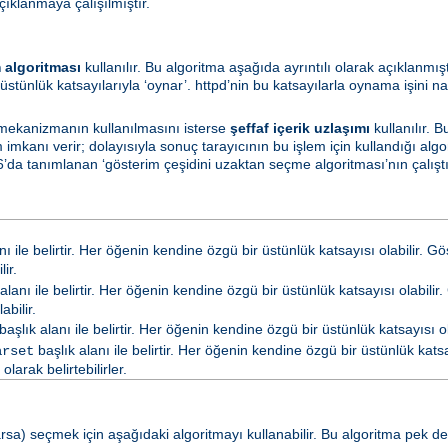
çıklanmaya çalışılmıştır.
 algoritması
kullanılır. Bu algoritma aşağıda ayrıntılı olarak açıklanmış
üstünlük katsayılarıyla ‘oynar’. httpd’nin bu katsayılarla oynama işini na
 mekanizmanın kullanılmasını isterse
şeffaf içerik uzlaşımı
kullanılır. 
mkanı verir; dolayısıyla sonuç tarayıcının bu işlem için kullandığı algo
’da tanımlanan ‘gösterim çeşidini uzaktan seçme algoritması’nın çalıştırı
nı ile belirtir. Her öğenin kendine özgü bir üstünlük katsayısı olabilir. G
ir.
alanı ile belirtir. Her öğenin kendine özgü bir üstünlük katsayısı olabilir.
abilir.
başlık alanı ile belirtir. Her öğenin kendine özgü bir üstünlük katsayısı ola
başlık alanı ile belirtir. Her öğenin kendine özgü bir üstünlük katsay
arset
arak belirtebilirler.
a) seçmek için aşağıdaki algoritmayı kullanabilir. Bu algoritma pek de ya