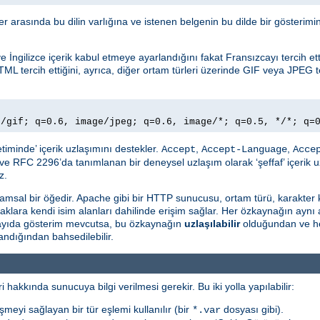
ller arasında bu dilin varlığına ve istenen belgenin bu dilde bir gösteri
İngilizce içerik kabul etmeye ayarlandığını fakat Fransızcayı tercih ettiğ
TML tercih ettiğini, ayrıca, diğer ortam türleri üzerinde GIF veya JPEG te
e/gif; q=0.6, image/jpeg; q=0.6, image/*; q=0.5, */*; q=
timinde’ içerik uzlaşımını destekler.
,
,
Accept
Accept-Language
Acce
ve RFC 2296’da tanımlanan bir deneysel uzlaşım olarak ‘şeffaf’ içerik u
z.
msal bir öğedir. Apache gibi bir HTTP sunucusu, ortam türü, karakter 
naklara kendi isim alanları dahilinde erişim sağlar. Her özkaynağın aynı
 sayıda gösterim mevcutsa, bu özkaynağın
uzlaşılabilir
olduğundan ve he
ndığından bahsedilebilir.
i hakkında sunucuya bilgi verilmesi gerekir. Bu iki yolla yapılabilir:
şmeyi sağlayan bir tür eşlemi kullanılır (bir
dosyası gibi).
*.var