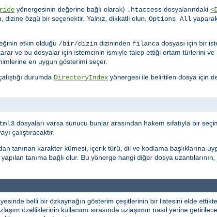
yönergesinin değerine bağlı olarak)
dosyalarındaki
ride
.htaccess
<
n, dizine özgü bir seçenektir. Yalnız, dikkatli olun,
yapara
Options All
ğinin etkin olduğu
dizininden
dosyası için bir i
/bir/dizin
filanca
tarar ve bu dosyalar için istemcinin ismiyle talep ettiği ortam türlerini v
nimlerine en uygun gösterimi seçer.
 çalıştığı durumda
yönergesi ile belirtilen dosya için de
DirectoryIndex
dosyaları varsa sunucu bunlar arasından hakem sıfatıyla bir seçim
tml3
ı çalıştıracaktır.
dan tanınan karakter kümesi, içerik türü, dil ve kodlama başlıklarına uy
yapılan tanıma bağlı olur. Bu yönerge hangi diğer dosya uzantılarının,
yesinde belli bir özkaynağın gösterim çeşitlerinin bir listesini elde etti
laşım özelliklerinin kullanımı sırasında uzlaşımın nasıl yerine getirileceği 