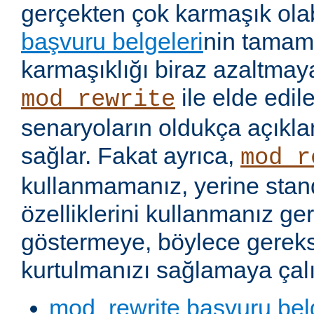
gerçekten çok karmaşık olabi
başvuru belgeleri
nin tamaml
karmaşıklığı biraz azaltmaya
ile elde edil
mod_rewrite
senaryoların oldukça açıkla
sağlar. Fakat ayrıca,
mod_r
kullanmamanız, yerine stan
özelliklerini kullanmanız g
göstermeye, böylece gereks
kurtulmanızı sağlamaya çalı
mod_rewrite başvuru bel