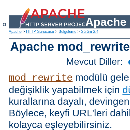
Apache 
Apache
>
HTTP Sunucusu
>
Belgeleme
>
Sürüm 2.4
Apache mod_rewrite
Mevcut Diller:
modülü gelen
mod_rewrite
değişiklik yapabilmek için
d
kurallarına dayalı, devingen 
Böylece, keyfi URL'leri dahi
kolayca eşleyebilirsiniz.