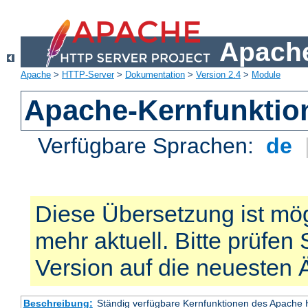
Apache
Apache
>
HTTP-Server
>
Dokumentation
>
Version 2.4
>
Module
Apache-Kernfunktio
Verfügbare Sprachen:
de
Diese Übersetzung ist mög
mehr aktuell. Bitte prüfen 
Version auf die neuesten
Beschreibung:
Ständig verfügbare Kernfunktionen des Apache