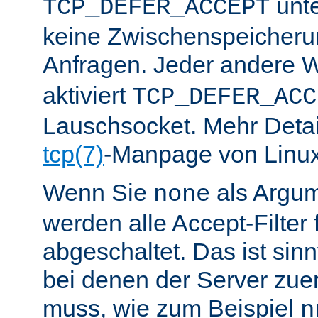
unte
TCP_DEFER_ACCEPT
keine Zwischenspeicher
Anfragen. Jeder andere W
aktiviert
TCP_DEFER_ACC
Lauschsocket. Mehr Detail
tcp(7)
-Manpage von Linux
Wenn Sie
als Argu
none
werden alle Accept-Filter 
abgeschaltet. Das ist sinnv
bei denen der Server zue
muss, wie zum Beispiel
n