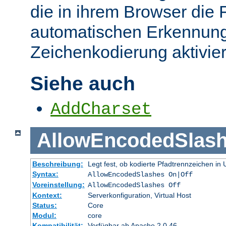
die in ihrem Browser die 
automatischen Erkennung
Zeichenkodierung aktivier
Siehe auch
AddCharset
AllowEncodedSlas
Beschreibung:
Legt fest, ob kodierte Pfadtrennzeichen i
Syntax:
AllowEncodedSlashes On|Off
Voreinstellung:
AllowEncodedSlashes Off
Kontext:
Serverkonfiguration, Virtual Host
Status:
Core
Modul:
core
Kompatibilität:
Verfügbar ab Apache 2.0.46