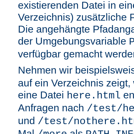
existierenden Datei in ei
Verzeichnis) zusätzliche
Die angehängte Pfadanga
der Umgebungsvariable
verfügbar gemacht werde
Nehmen wir beispielswei
auf ein Verzeichnis zeigt,
eine Datei
en
here.html
Anfragen nach
/test/h
und
/test/nothere.ht
Mal
als