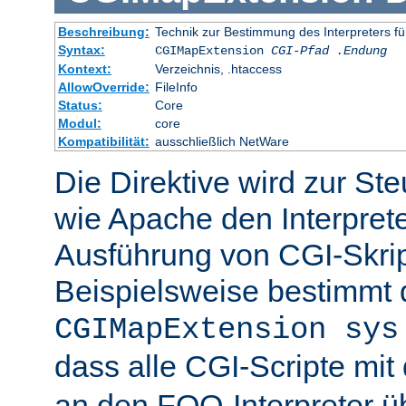
Beschreibung:
Technik zur Bestimmung des Interpreters fü
Syntax:
CGIMapExtension
CGI-Pfad
.Endung
Kontext:
Verzeichnis, .htaccess
AllowOverride:
FileInfo
Status:
Core
Modul:
core
Kompatibilität:
ausschließlich NetWare
Die Direktive wird zur St
wie Apache den Interpreter
Ausführung von CGI-Skrip
Beispielsweise bestimmt
CGIMapExtension sys
dass alle CGI-Scripte mi
an den FOO-Interpreter 