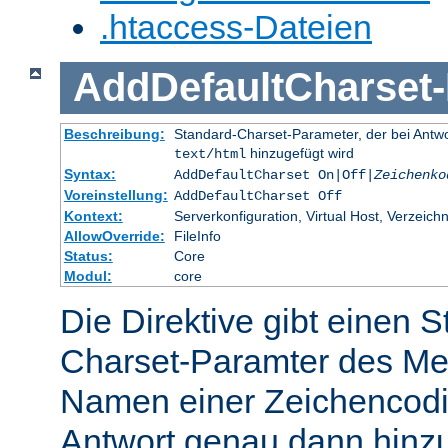
.htaccess-Dateien
AddDefaultCharset
-
Beschreibung:
Standard-Charset-Parameter, der bei Ant
hinzugefügt wird
text/html
Syntax:
AddDefaultCharset On|Off|
Zeichenko
Voreinstellung:
AddDefaultCharset Off
Kontext:
Serverkonfiguration, Virtual Host, Verzeichn
AllowOverride:
FileInfo
Status:
Core
Modul:
core
Die Direktive gibt einen 
Charset-Paramter des Me
Namen einer Zeichencodie
Antwort genau dann hinzu