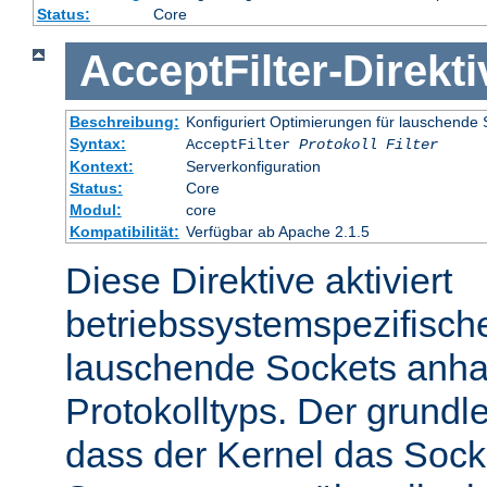
Status:
Core
AcceptFilter
-
Direkti
Beschreibung:
Konfiguriert Optimierungen für lauschende 
Syntax:
AcceptFilter
Protokoll
Filter
Kontext:
Serverkonfiguration
Status:
Core
Modul:
core
Kompatibilität:
Verfügbar ab Apache 2.1.5
Diese Direktive aktiviert
betriebssystemspezifisch
lauschende Sockets anh
Protokolltyps. Der grundl
dass der Kernel das Sock