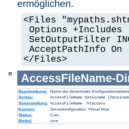
ermöglichen.
<Files "mypaths.sht
Options +Includes
SetOutputFilter IN
AcceptPathInfo On
</Files>
AccessFileName
-
Di
Beschreibung:
Name der dezentralen Konfigurationsdatei
Syntax:
AccessFileName
Dateiname
[
Dateinam
Voreinstellung:
AccessFileName .htaccess
Kontext:
Serverkonfiguration, Virtual Host
Status:
Core
Modul:
core