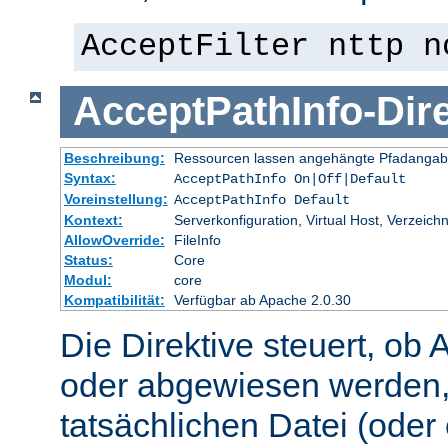
AcceptFilter nttp n
AcceptPathInfo
-
Dir
Beschreibung:
Ressourcen lassen angehängte Pfadangab
Syntax:
AcceptPathInfo On|Off|Default
Voreinstellung:
AcceptPathInfo Default
Kontext:
Serverkonfiguration, Virtual Host, Verzeichn
AllowOverride:
FileInfo
Status:
Core
Modul:
core
Kompatibilität:
Verfügbar ab Apache 2.0.30
Die Direktive steuert, ob 
oder abgewiesen werden,
tatsächlichen Datei (oder 