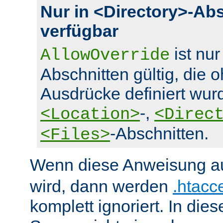
Nur in <Directory>-Ab
verfügbar
ist nur
AllowOverride
Abschnitten gültig, die 
Ausdrücke definiert wurd
-,
<Location>
<Direc
-Abschnitten.
<Files>
Wenn diese Anweisung a
wird, dann werden
.htacc
komplett ignoriert. In die