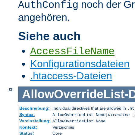
noch der G
AuthConfig
angehören.
Siehe auch
AccessFileName
Konfigurationsdateien
.htaccess-Dateien
AllowOverrideList
-
D
Beschreibung:
Individual directives that are allowed in
.ht
Syntax:
AllowOverrideList None|
directive
[
Voreinstellung:
AllowOverrideList None
Kontext:
Verzeichnis
Status:
Core