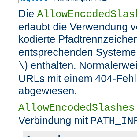
Die
AllowEncodedSlas
erlaubt die Verwendung 
kodierte Pfadtrennzeichen
entsprechenden Systemen
) enthalten. Normalerwe
\
URLs mit einem 404-Fehle
abgewiesen.
AllowEncodedSlashes
Verbindung mit
PATH_IN