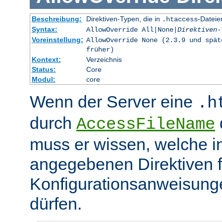
Beschreibung:
Direktiven-Typen, die in
-Dateie
.htaccess
Syntax:
AllowOverride All|None|
Direktiven-
Voreinstellung:
AllowOverride None (2.3.9 und spät
früher)
Kontext:
Verzeichnis
Status:
Core
Modul:
core
Wenn der Server eine
.h
durch
d
AccessFileName
muss er wissen, welche in
angegebenen Direktiven 
Konfigurationsanweisung
dürfen.