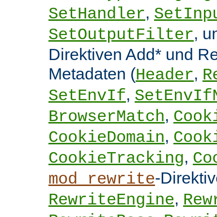
,
SetHandler
SetInp
, 
SetOutputFilter
Direktiven Add* und 
Metadaten (
,
Header
R
,
SetEnvIf
SetEnvIf
,
BrowserMatch
Cook
,
CookieDomain
Cook
,
CookieTracking
Co
-Direkti
mod_rewrite
,
RewriteEngine
Rew