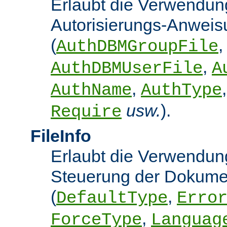
Erlaubt die Verwendun
Autorisierungs-Anwei
(
,
AuthDBMGroupFile
,
AuthDBMUserFile
A
,
AuthName
AuthType
usw.
).
Require
FileInfo
Erlaubt die Verwendung
Steuerung der Dokume
(
,
DefaultType
Erro
,
ForceType
Languag