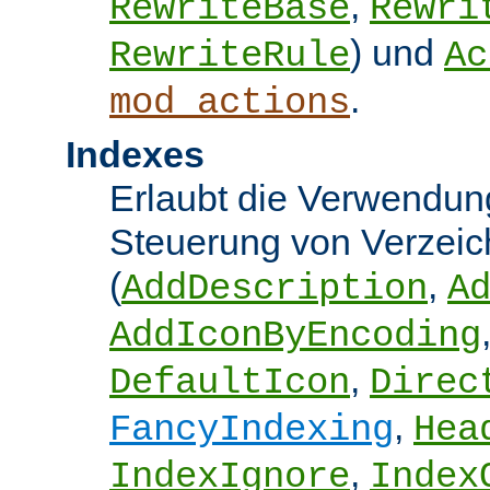
,
RewriteBase
Rewri
) und
RewriteRule
Ac
.
mod_actions
Indexes
Erlaubt die Verwendung
Steuerung von Verzeic
(
,
AddDescription
A
AddIconByEncoding
,
DefaultIcon
Direc
,
FancyIndexing
Hea
,
IndexIgnore
Index