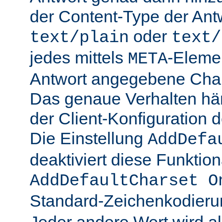
der Content-Type der Ant
oder
text/plain
text/
jedes mittels
-Elemen
META
Antwort angegebene Char
Das genaue Verhalten hän
der Client-Konfiguration 
Die Einstellung
AddDefa
deaktiviert diese Funktiona
AddDefaultCharset O
Standard-Zeichenkodier