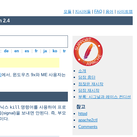
모듈
|
지시어들
|
FAQ
|
용어
|
사이트맵
 2.4
:
de
|
en
|
es
|
fr
|
ja
|
ko
|
tr
소개
기
에서, 윈도우즈 9x와 ME 사용자는
당장 중단
점잖은 재시작
당장 재시작
부록: 시그널과 레이스 컨디션
참고
유닉스
명령어를 사용하여 프로
kill
ignal)을 보내면 안된다. 즉, 부모
httpd
이다.
apache2ctl
Comments