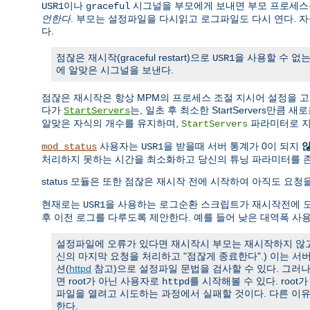
이나
시그널을 부모에게 보내면 부모 프로세스는
USR1
graceful
언한다
. 부모는 설정파일을 다시읽고 로그파일도 다시 연다. 
다.
점잖은 재시작(graceful restart)으로
을 사용할 수 없는
USR1
에 알맞은 시그널을 보낸다.
점잖은 재시작은 항상 MPM의 프로세스 조절 지시어 설정을 
다가
는, 일초 후 최소한 StartServers만큼
StartServers
알맞은 자식의 개수를 유지하며,
파라미터로 지
StartServers
사용자는
을 받을때 서버 통계가 0이 되지
mod_status
USR1
처리하지 못하는 시간을 최소화하고 당신의 튜닝 파라미터를 
status 모듈은 또한 점잖은 재시작 전에 시작하여 아직도 요
현재로는
을 사용하는 로그순환 스크립트가 재시작전에 모
USR1
후 이전 로그를 다루도록 제안한다. 예를 들어 낮은 대역폭 사
설정파일에 오류가 있다면 재시작시 부모는 재시작하지 않고 
신의 마지막 요청을 처리하고 "점잖게 종료한다".) 이는 
션(
httpd
참고)으로 설정파일 문법을 검사할 수 있다. 그러
면 root가 아닌 사용자로
를 시작해볼 수 있다. roo
httpd
파일을 열려고 시도하는 과정에서 실패할 것이다. 다른 이
한다.