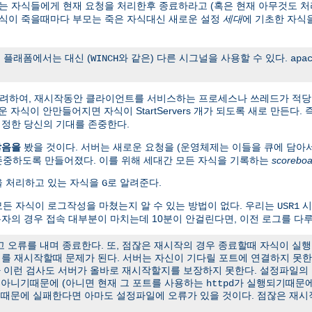
 자식들에게 현재 요청을 처리한후 종료하라고 (혹은 현재 아무것도 처
자식이 죽을때마다 부모는 죽은 자식대신 새로운 설정
세대
에 기초한 자식
 플래폼에서는 대신 (
와 같은) 다른 시그널을 사용할 수 있다.
WINCH
apa
고려하여, 재시작동안 클라이언트를 서비스하는 프로세스나 쓰레드가 적당
 새로운 자식이 안만들어지면 자식이 StartServers 개가 되도록 새로 만든다
정한 당신의 기대를 존중한다.
않음을
봤을 것이다. 서버는 새로운 요청을 (운영체제는 이들을 큐에 담아
존중하도록 만들어졌다. 이를 위해 세대간 모든 자식을 기록하는
scoreboa
청을 처리하고 있는 자식을
로 알려준다.
G
든 자식이 로그작성을 마쳤는지 알 수 있는 방법이 없다. 우리는
시
USR1
용자의 경우 접속 대부분이 마치는데 10분이 안걸린다면, 이전 로그를 다루
오류를 내며 종료한다. 또, 점잖은 재시작의 경우 종료할때 자식이 실행
서버를 재시작할때 문제가 된다. 서버는 자신이 기다릴 포트에 연결하지 못
나 이런 검사도 서버가 올바로 재시작할지를 보장하지 못한다. 설정파일의
t가 아니기때문에 (아니면 현재 그 포트를 사용하는
가 실행되기때문에
httpd
유때문에 실패한다면 아마도 설정파일에 오류가 있을 것이다. 점잖은 재