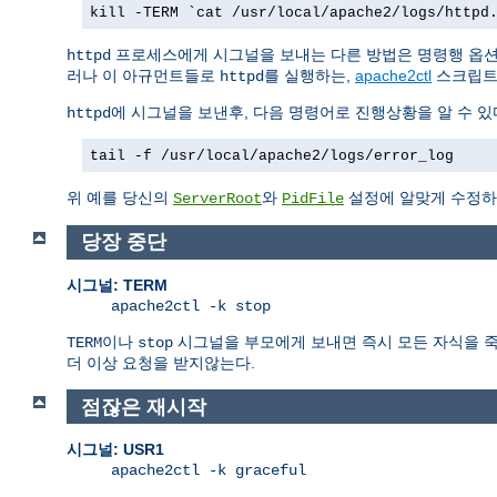
kill -TERM `cat /usr/local/apache2/logs/httpd
프로세스에게 시그널을 보내는 다른 방법은 명령행 옵
httpd
러나 이 아규먼트들로
를 실행하는,
apache2ctl
스크립트
httpd
에 시그널을 보낸후, 다음 명령어로 진행상황을 알 수 있
httpd
tail -f /usr/local/apache2/logs/error_log
위 예를 당신의
와
설정에 알맞게 수정하
ServerRoot
PidFile
당장 중단
시그널: TERM
apache2ctl -k stop
이나
시그널을 부모에게 보내면 즉시 모든 자식을 죽인
TERM
stop
더 이상 요청을 받지않는다.
점잖은 재시작
시그널: USR1
apache2ctl -k graceful