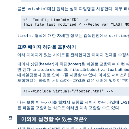
물론
대신 원하는 실제 파일명을 사용한다. 아무 
ssi.shtml
<!--#config timefmt="%D" -->
This file last modified <!--#echo var="LAST_M
형식에 대한 자세한 정보는 검색엔진에서
timefmt
strftime
표준 페이지 하단을 포함하기
여러 페이지가 있는 사이트를 관리한다면 페이지 전체를 수정하
페이지 상단(header)과 하단(footer)을 파일로 포함하여 이
면 된다.
element의
attribute나
attr
include
file
virtual
대파일경로나 경로 안에 ../를 사용할 수 없다. 아마도 서비스하
포함하려는 파일이 서비스하는 파일과 같은 서버에 있어야 한다
<!--#include virtual="/footer.html" -->
나는 보통 이 두가지를 합쳐서 포함할 페이지 하단 파일에
LAS
른 파일을 포함하는 식으로 여러번 계속 포함할 수도 있다.
이외에 설정할 수 있는 것은?
시간 형식
(설정) 외에 두가지를 더
(설정)할 수