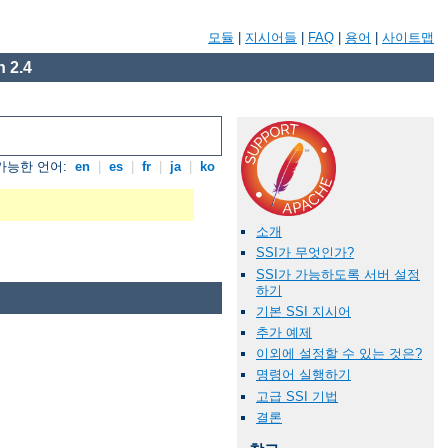
모듈
|
지시어들
|
FAQ
|
용어
|
사이트맵
 2.4
가능한 언어:
en
|
es
|
fr
|
ja
|
ko
소개
SSI가 무엇인가?
SSI가 가능하도록 서버 설정
하기
기본 SSI 지시어
추가 예제
이외에 설정할 수 있는 것은?
명령어 실행하기
고급 SSI 기법
결론