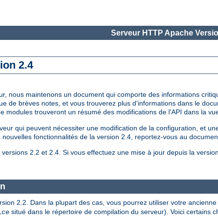
Serveur HTTP Apache Versio
ion 2.4
à jour, nous maintenons un document qui comporte des informations critiq
que de brèves notes, et vous trouverez plus d'informations dans le do
 de modules trouveront un résumé des modifications de l'API dans la v
 qui peuvent nécessiter une modification de la configuration, et une 
es nouvelles fonctionnalités de la version 2.4, reportez-vous au document
versions 2.2 et 2.4. Si vous effectuez une mise à jour depuis la versio
on
version 2.2. Dans la plupart des cas, vous pourrez utiliser votre ancie
situé dans le répertoire de compilation du serveur). Voici certains
ice