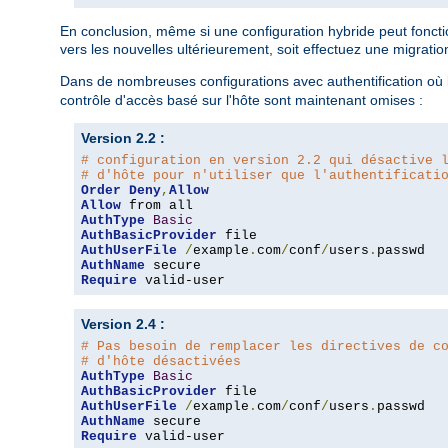
En conclusion, même si une configuration hybride peut fonction
vers les nouvelles ultérieurement, soit effectuez une migratio
Dans de nombreuses configurations avec authentification où l
contrôle d'accès basé sur l'hôte sont maintenant omises :
Version 2.2 :
# configuration en version 2.2 qui désactive 
# d'hôte pour n'utiliser que l'authentificati
Order
Deny
,
Allow
Allow
AuthType
Basic
AuthBasicProvider
AuthUserFile
/
example
.
com
/
conf
/
users
.
AuthName
Require
 valid-user
Version 2.4 :
# Pas besoin de remplacer les directives de c
# d'hôte désactivées
AuthType
Basic
AuthBasicProvider
AuthUserFile
/
example
.
com
/
conf
/
users
.
AuthName
Require
 valid-user