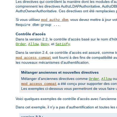
Les directives qui contrôlent la manière dont les modules d'aut
comprennent les directives AuthzLDAPAuthoritative, AuthzDBD
AuthzOwnerAuthoritative. Ces directives ont été remplacées pa
Si vous utilisez
, vous devez mettre à jour vo
mod_authz_dbm
.
Require dbm-group ...
Contrôle d'accès
Dans la version 2.2, le contrôle d'accès basé sur le nom d'hôte
,
,
, et
.
Order
Allow
Deny
Satisfy
Dans la version 2.4, ce contrôle d'accès est assuré, comme t
soit fourni à des fins de compatibilité 
mod_access_compat
les nouveaux mécanismes d'authentification.
Mélanger anciennes et nouvelles directives
Mélanger d'anciennes directives comme
,
o
Order
Allow
a été conçu pour supporter des confi
mod_access_compat
Les exemples ci-dessous vous permettront de vous faire u
Voici quelques exemples de contrôle d'accès avec l'ancienne 
Dans cet exemple, il n'y a pas d'authentification et toutes les