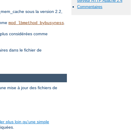
serveur HTTP Apache 2.4
Commentaires
_mem_cache sous la version 2.2,
comme
.
mod_lbmethod_bybusyness
nt plus considérées comme
es dans le fichier de
ne mise à jour des fichiers de
ler plus loin qu'une simple
liquées.