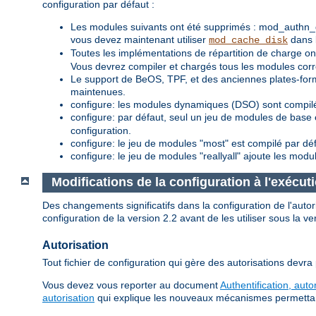
configuration par défaut :
Les modules suivants ont été supprimés : mod_authn_
vous devez maintenant utiliser
dans l
mod_cache_disk
Toutes les implémentations de répartition de charge
Vous devrez compiler et chargés tous les modules corre
Le support de BeOS, TPF, et des anciennes plates-for
maintenues.
configure: les modules dynamiques (DSO) sont compilé
configure: par défaut, seul un jeu de modules de base 
configuration.
configure: le jeu de modules "most" est compilé par dé
configure: le jeu de modules "reallyall" ajoute les modu
Modifications de la configuration à l'exécut
Des changements significatifs dans la configuration de l'aut
configuration de la version 2.2 avant de les utiliser sous la ve
Autorisation
Tout fichier de configuration qui gère des autorisations devra
Vous devez vous reporter au document
Authentification, auto
autorisation
qui explique les nouveaux mécanismes permettant d