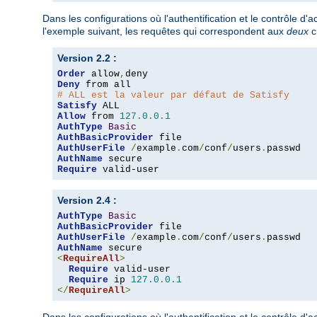
Dans les configurations où l'authentification et le contrôle d
l'exemple suivant, les requêtes qui correspondent aux
deux
c
Version 2.2 :
Order
 allow
,
Deny
# ALL est la valeur par défaut de Satisfy
Satisfy
Allow
 from 
127.0
.
0.1
AuthType
Basic
AuthBasicProvider
AuthUserFile
/
example
.
com
/
conf
/
users
.
AuthName
Require
 valid-user
Version 2.4 :
AuthType
Basic
AuthBasicProvider
AuthUserFile
/
example
.
com
/
conf
/
users
.
AuthName
<
RequireAll
>
Require
 valid-user

Require
 ip 
127.0
.
0.1
</
RequireAll
>