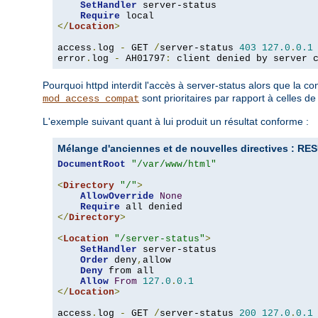
SetHandler
 server-status

Require
</
Location
>
access
.
log 
-
 GET 
/
server-status 
403
127.0
.
0.1
error
.
log 
-
 AH01797
:
 client denied by server 
Pourquoi httpd interdit l'accès à server-status alors que la 
sont prioritaires par rapport à celles d
mod_access_compat
L'exemple suivant quant à lui produit un résultat conforme :
Mélange d'anciennes et de nouvelles directives :
DocumentRoot
"/var/www/html"
<
Directory
"/"
>
AllowOverride
None
Require
</
Directory
>
<
Location
"/server-status"
>
SetHandler
 server-status

Order
 deny
,
allow

Deny
 from all

Allow
From
127.0
.
0.1
</
Location
>
access
.
log 
-
 GET 
/
server-status 
200
127.0
.
0.1