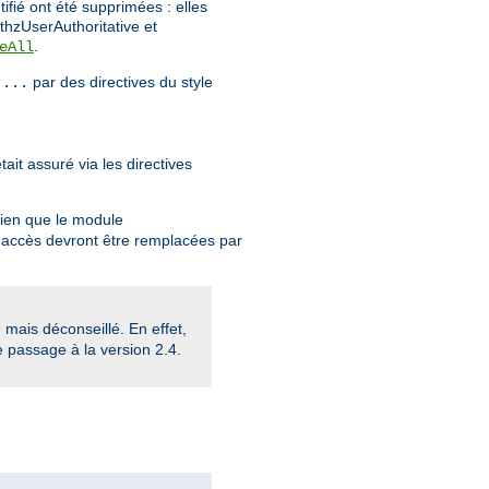
tifié ont été supprimées : elles
thzUserAuthoritative et
.
eAll
par des directives du style
 ...
ait assuré via les directives
Bien que le module
 d'accès devront être remplacées par
mais déconseillé. En effet,
e passage à la version 2.4.