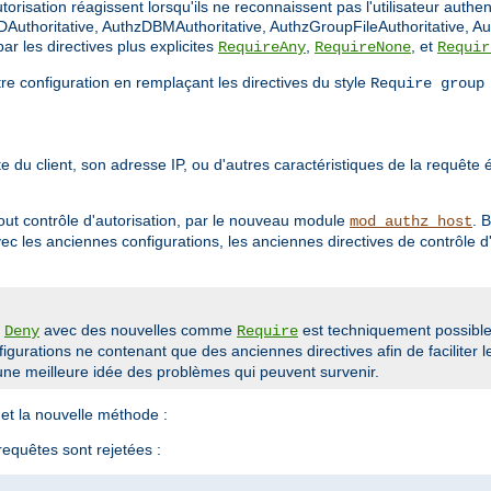
orisation réagissent lorsqu'ils ne reconnaissent pas l'utilisateur authen
Authoritative, AuthzDBMAuthoritative, AuthzGroupFileAuthoritative, Au
r les directives plus explicites
,
, et
RequireAny
RequireNone
Requir
tre configuration en remplaçant les directives du style
Require group
 du client, son adresse IP, ou d'autres caractéristiques de la requête ét
out contrôle d'autorisation, par le nouveau module
. 
mod_authz_host
avec les anciennes configurations, les anciennes directives de contrôle
u
avec des nouvelles comme
est techniquement possible 
Deny
Require
gurations ne contenant que des anciennes directives afin de faciliter l
ne meilleure idée des problèmes qui peuvent survenir.
et la nouvelle méthode :
 requêtes sont rejetées :