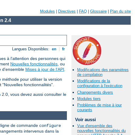
Modules
|
Directives
|
FAQ
|
Glossaire
|
Plan du site
n 2.4
Langues Disponibles:
en
|
fr
ues à l'attention des personnes qui
cument
Nouvelles fonctionnalités
, ou
ue d'ensemble
Mises à jour de l'API
.
Modifications des paramètres
de compilation
méthode pour utiliser la version
Modifications de la
 "Nouvelles fonctionnalités".
configuration à l'exécution
Changements divers
n 2.0, vous devez aussi consulter le
Modules tiers
Problèmes de mise à jour
courants
Voir aussi
nne ligne de commande
configure
Vue d'ensemble des
nouvelles fonctionnalités du
 changements intervenus dans la