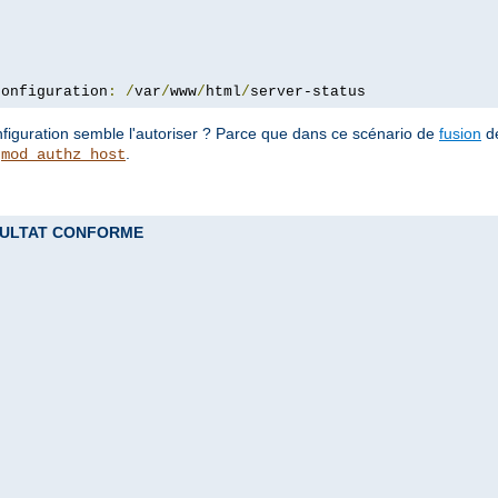
configuration
:
/
var
/
www
/
html
/
server-status
configuration semble l'autoriser ? Parce que dans ce scénario de
fusion
de
e
.
mod_authz_host
 RESULTAT CONFORME