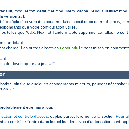
default, mod_authz_default et mod_mem_cache. Si vous utilisiez mod
a version 2.4.
 ont été déplacées vers des sous-modules spécifiques de mod_proxy, 
spondants que votre configuration utilise.
mes telles que A/UX, Next, et Tandem a été supprimé, car elles ne so
s par défaut
est chargé. Les autres directives
sont mises en commentair
LoadModule
faut
les de développeur au jeu "all".
ion
orisation, ainsi que quelques changements mineurs, peuvent nécessiter u
rsion 2.4.
 probablement être mis à jour.
risation et contrôle d'accès
, et plus particulièrement à la section
Pour al
e contrôler l'ordre dans lequel les directives d'autorisation sont app