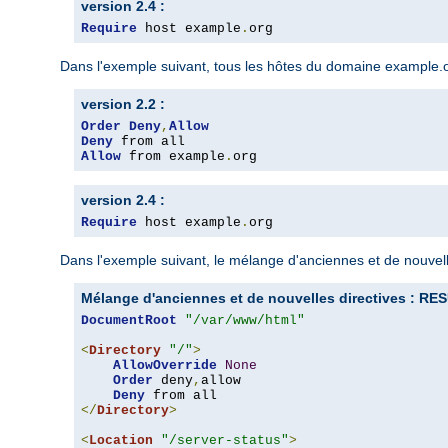
version 2.4 :
Require
 host example
.
org
Dans l'exemple suivant, tous les hôtes du domaine example.org
version 2.2 :
Order
Deny
,
Allow
Deny
Allow
 from example
.
org
version 2.4 :
Require
 host example
.
org
Dans l'exemple suivant, le mélange d'anciennes et de nouvelle
Mélange d'anciennes et de nouvelles directives : 
DocumentRoot
"/var/www/html"
<
Directory
"/"
>
AllowOverride
None
Order
 deny
,
allow

Deny
</
Directory
>
<
Location
"/server-status"
>