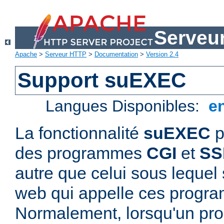
Serveu
Apache
>
Serveur HTTP
>
Documentation
>
Version 2.4
Support suEXEC
Langues Disponibles:
e
La fonctionnalité
suEXEC
p
des programmes
CGI
et
SS
autre que celui sous lequel 
web qui appelle ces progr
Normalement, lorsqu'un p